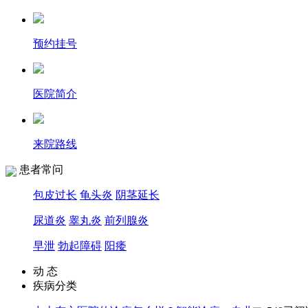
预约挂号
医院简介
来院路线
患者常问
包皮过长
龟头炎
阴茎延长
尿道炎
睾丸炎
前列腺炎
早泄
勃起障碍
阳痿
动 态
疾病分类